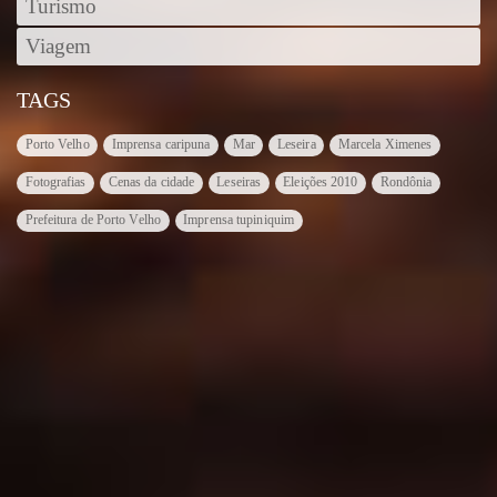
Turismo
Viagem
TAGS
Porto Velho
Imprensa caripuna
Mar
Leseira
Marcela Ximenes
Fotografias
Cenas da cidade
Leseiras
Eleições 2010
Rondônia
Prefeitura de Porto Velho
Imprensa tupiniquim