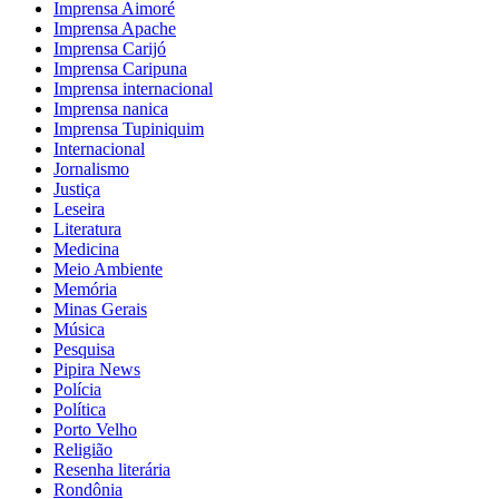
Imprensa Aimoré
Imprensa Apache
Imprensa Carijó
Imprensa Caripuna
Imprensa internacional
Imprensa nanica
Imprensa Tupiniquim
Internacional
Jornalismo
Justiça
Leseira
Literatura
Medicina
Meio Ambiente
Memória
Minas Gerais
Música
Pesquisa
Pipira News
Polícia
Política
Porto Velho
Religião
Resenha literária
Rondônia