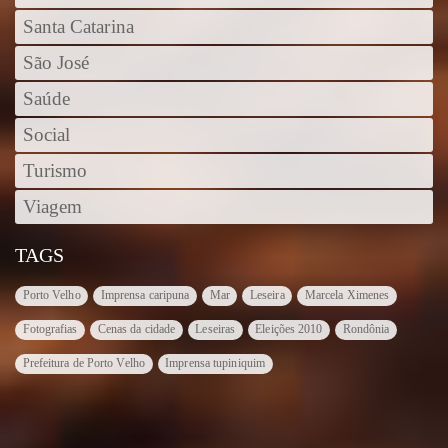
Santa Catarina
São José
Saúde
Social
Turismo
Viagem
TAGS
Porto Velho
Imprensa caripuna
Mar
Leseira
Marcela Ximenes
Fotografias
Cenas da cidade
Leseiras
Eleições 2010
Rondônia
Prefeitura de Porto Velho
Imprensa tupiniquim