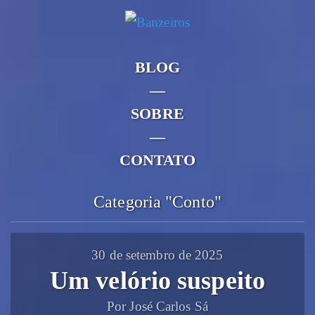
BLOG
—
SOBRE
—
CONTATO
Categoria "Conto"
30 de setembro de 2025
Um velório suspeito
Por José Carlos Sá