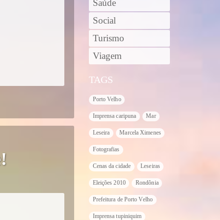
Saúde
Social
Turismo
Viagem
TAGS
Porto Velho
Imprensa caripuna
Mar
Leseira
Marcela Ximenes
Fotografias
!
Cenas da cidade
Leseiras
Eleições 2010
Rondônia
Prefeitura de Porto Velho
Imprensa tupiniquim