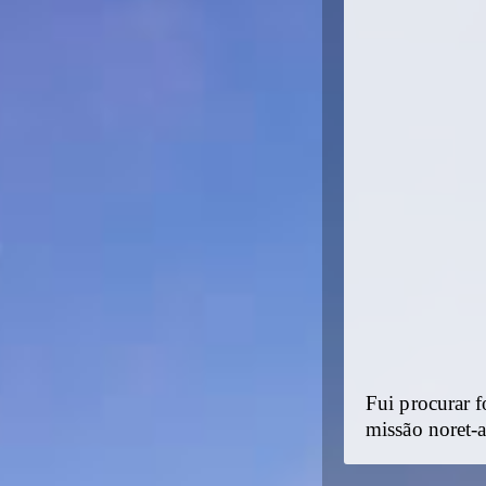
Fui procurar 
missão noret-a