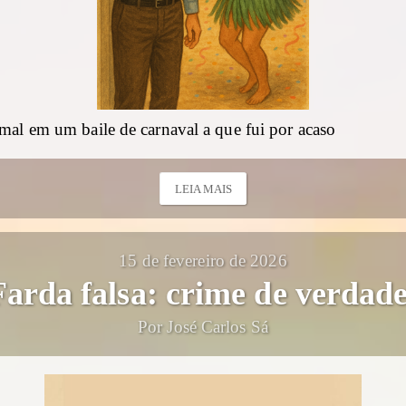
mal em um baile de carnaval a que fui por acaso
LEIA MAIS
15 de fevereiro de 2026
Farda falsa: crime de verdade
Por José Carlos Sá