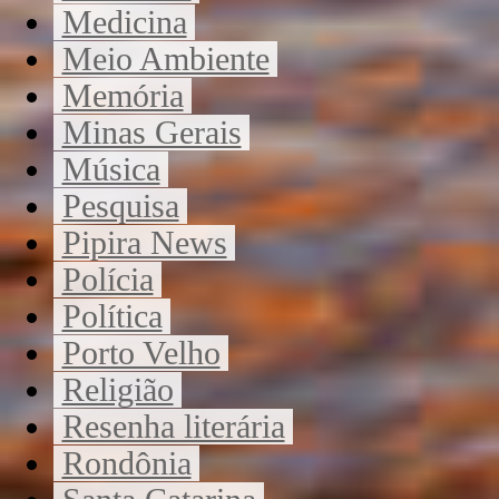
Medicina
Meio Ambiente
Memória
Minas Gerais
Música
Pesquisa
Pipira News
Polícia
Política
Porto Velho
Religião
Resenha literária
Rondônia