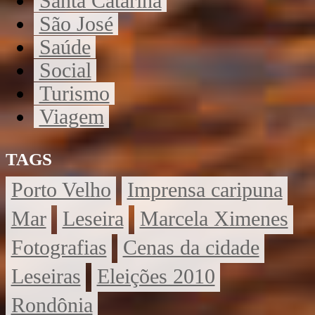
Santa Catarina
São José
Saúde
Social
Turismo
Viagem
TAGS
Porto Velho
Imprensa caripuna
Mar
Leseira
Marcela Ximenes
Fotografias
Cenas da cidade
Leseiras
Eleições 2010
Rondônia