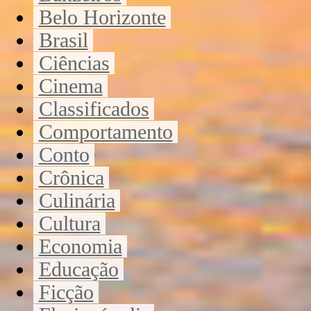
Belo Horizonte
Brasil
Ciências
Cinema
Classificados
Comportamento
Conto
Crônica
Culinária
Cultura
Economia
Educação
Ficção