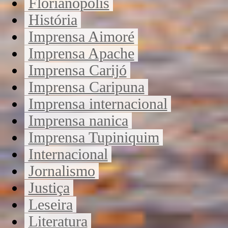
Florianópolis
História
Imprensa Aimoré
Imprensa Apache
Imprensa Carijó
Imprensa Caripuna
Imprensa internacional
Imprensa nanica
Imprensa Tupiniquim
Internacional
Jornalismo
Justiça
Leseira
Literatura