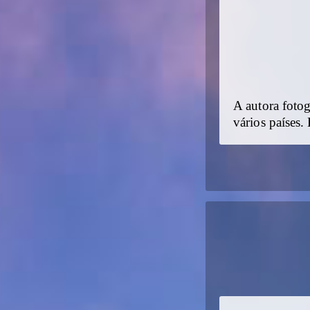
A autora fotog
vários países.