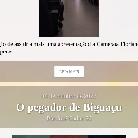
gio de assitir a mais uma apresentaçãod a Camerata Florian
óperas
LEIA MAIS
04 de outubro de 2022
O pegador de Biguaçu
Por José Carlos Sá