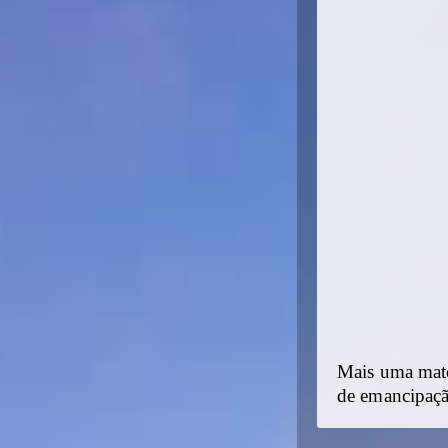
Mais uma maté
de emancipaçã