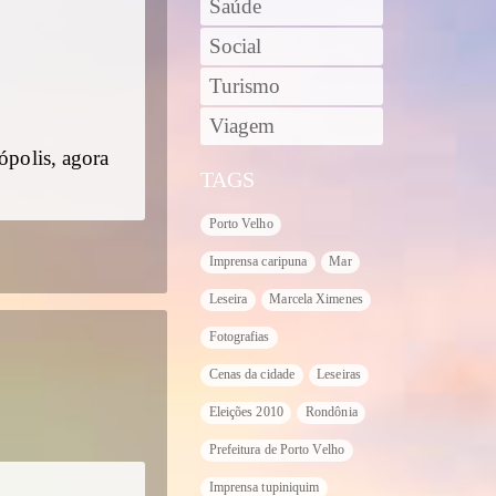
Saúde
Social
Turismo
Viagem
ópolis, agora
TAGS
Porto Velho
Imprensa caripuna
Mar
Leseira
Marcela Ximenes
Fotografias
Cenas da cidade
Leseiras
Eleições 2010
Rondônia
Prefeitura de Porto Velho
Imprensa tupiniquim