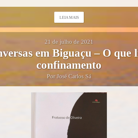
LEIA MAIS
21 de julho de 2021
versas em Biguaçu – O que l
confinamento
Por José Carlos Sá