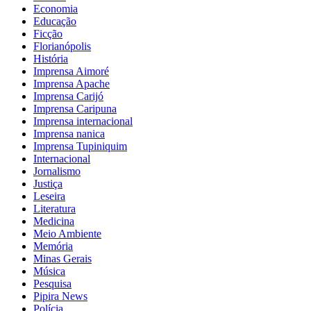
Economia
Educação
Ficção
Florianópolis
História
Imprensa Aimoré
Imprensa Apache
Imprensa Carijó
Imprensa Caripuna
Imprensa internacional
Imprensa nanica
Imprensa Tupiniquim
Internacional
Jornalismo
Justiça
Leseira
Literatura
Medicina
Meio Ambiente
Memória
Minas Gerais
Música
Pesquisa
Pipira News
Polícia