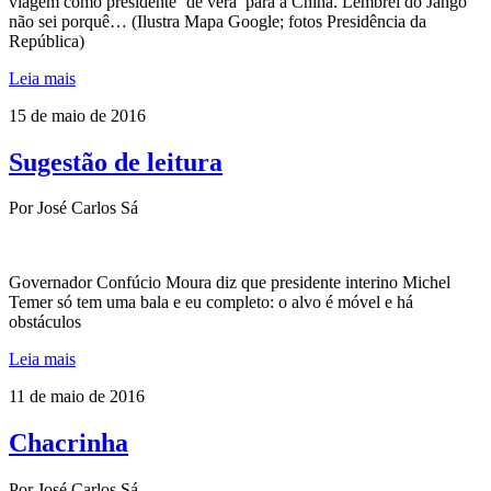
viagem como presidente ‘de vera’ para a China. Lembrei do Jango
não sei porquê… (Ilustra Mapa Google; fotos Presidência da
República)
Leia mais
15 de maio de 2016
Sugestão de leitura
Por José Carlos Sá
Governador Confúcio Moura diz que presidente interino Michel
Temer só tem uma bala e eu completo: o alvo é móvel e há
obstáculos
Leia mais
11 de maio de 2016
Chacrinha
Por José Carlos Sá