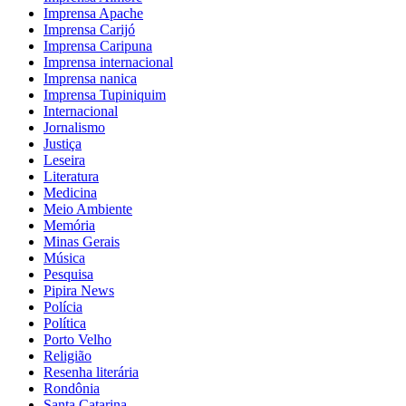
Imprensa Apache
Imprensa Carijó
Imprensa Caripuna
Imprensa internacional
Imprensa nanica
Imprensa Tupiniquim
Internacional
Jornalismo
Justiça
Leseira
Literatura
Medicina
Meio Ambiente
Memória
Minas Gerais
Música
Pesquisa
Pipira News
Polícia
Política
Porto Velho
Religião
Resenha literária
Rondônia
Santa Catarina