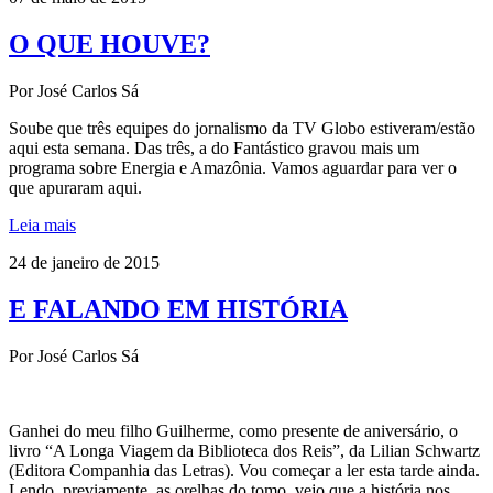
O QUE HOUVE?
Por José Carlos Sá
Soube que três equipes do jornalismo da TV Globo estiveram/estão
aqui esta semana. Das três, a do Fantástico gravou mais um
programa sobre Energia e Amazônia. Vamos aguardar para ver o
que apuraram aqui.
Leia mais
24 de janeiro de 2015
E FALANDO EM HISTÓRIA
Por José Carlos Sá
Ganhei do meu filho Guilherme, como presente de aniversário, o
livro “A Longa Viagem da Biblioteca dos Reis”, da Lilian Schwartz
(Editora Companhia das Letras). Vou começar a ler esta tarde ainda.
Lendo, previamente, as orelhas do tomo, vejo que a história nos