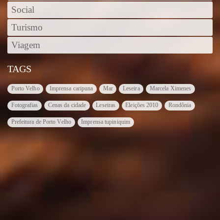
Social
Turismo
Viagem
TAGS
Porto Velho
Imprensa caripuna
Mar
Leseira
Marcela Ximenes
Fotografias
Cenas da cidade
Leseiras
Eleições 2010
Rondônia
Prefeitura de Porto Velho
Imprensa tupiniquim