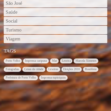
São José
Saúde
Social
Turismo
Viagem
TAGS
Porto Velho
Imprensa caripuna
Mar
Leseira
Marcela Ximenes
Fotografias
Cenas da cidade
Leseiras
Eleições 2010
Rondônia
Prefeitura de Porto Velho
Imprensa tupiniquim