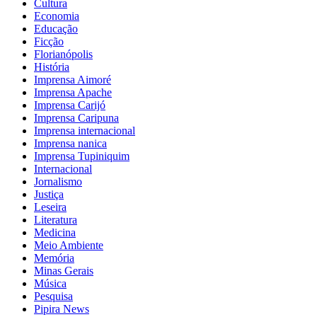
Cultura
Economia
Educação
Ficção
Florianópolis
História
Imprensa Aimoré
Imprensa Apache
Imprensa Carijó
Imprensa Caripuna
Imprensa internacional
Imprensa nanica
Imprensa Tupiniquim
Internacional
Jornalismo
Justiça
Leseira
Literatura
Medicina
Meio Ambiente
Memória
Minas Gerais
Música
Pesquisa
Pipira News