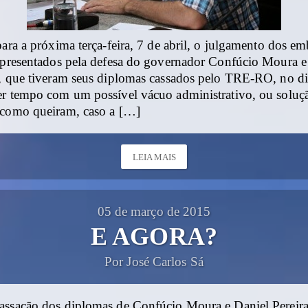
para a próxima terça-feira, 7 de abril, o julgamento dos e
 apresentados pela defesa do governador Confúcio Moura e
a, que tiveram seus diplomas cassados pelo TRE-RO, no di
er tempo com um possível vácuo administrativo, ou soluç
 como queiram, caso a […]
LEIA MAIS
05 de março de 2015
E AGORA?
Por José Carlos Sá
assação dos diplomas de Confúcio Moura e Daniel Pereir