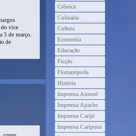
Crônica
Culinária
mbargos
 do vice
Cultura
a 5 de março.
Economia
ão de
Educação
Ficção
Florianópolis
História
Imprensa Aimoré
Imprensa Apache
Imprensa Carijó
Imprensa Caripuna
a, como