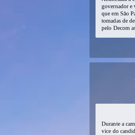
governador e v
que em São Pa
tomadas de de
pelo Decom a
Durante a cam
vice do candi