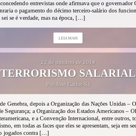
ia concedendo entrevistas onde afirmava que o governador
raria o pagamento do décimo terceiro-salário dos funcion
 sei se é verdade, mas na época, […]
LEIA MAIS
22 de outubro de 2014
TERRORISMO SALARIAL
Por José Carlos Sá
e Genebra, depois a Organização das Nações Unidas – O
e Segurança; a Organização dos Estados Americanos – O
eramericana, e a Convenção Internacional, entre outros, t
rismo, em todas as faces que eles se apresentam, seja em se
ão jogados contra […]