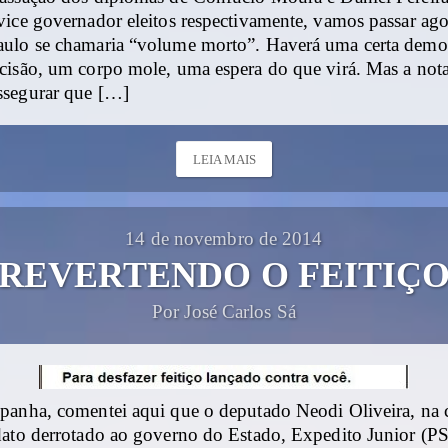
ice governador eleitos respectivamente, vamos passar ago
ulo se chamaria “volume morto”. Haverá uma certa demo
cisão, um corpo mole, uma espera do que virá. Mas a nota
ssegurar que […]
LEIA MAIS
14 de novembro de 2014
REVERTENDO O FEITIÇ
Por José Carlos Sá
panha, comentei aqui que o deputado Neodi Oliveira, na 
dato derrotado ao governo do Estado, Expedito Junior (