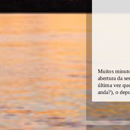
Muitos minutos
abertura da se
última vez que
anda?), o dep