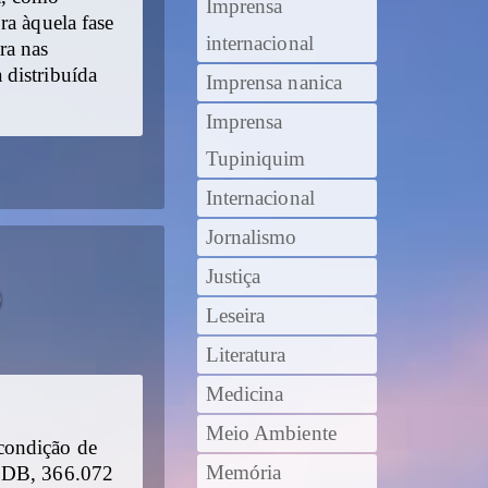
Imprensa
ra àquela fase
internacional
ra nas
 distribuída
Imprensa nanica
Imprensa
Tupiniquim
Internacional
Jornalismo
Justiça
O
Leseira
Literatura
Medicina
Meio Ambiente
condição de
Memória
PSDB, 366.072