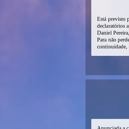
Está previsto 
declaratórios
Daniel Pereir
Para não perd
continuidade,
Anunciada a c