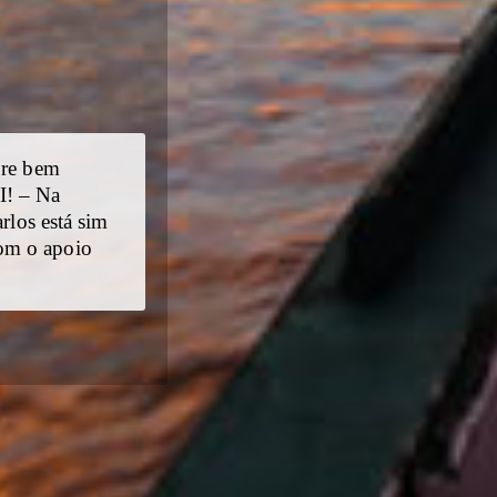
pre bem
I! – Na
rlos está sim
com o apoio