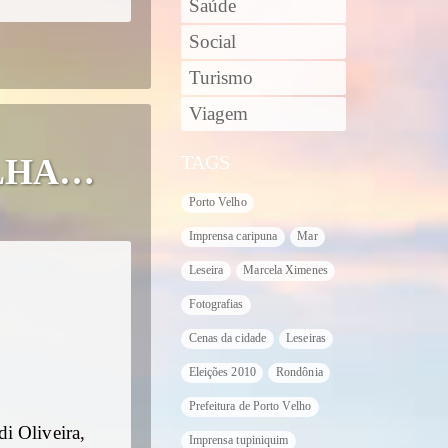
Saúde
Social
Turismo
Viagem
TAGS
LHA…
Porto Velho
Imprensa caripuna
Mar
Leseira
Marcela Ximenes
Fotografias
Cenas da cidade
Leseiras
Eleições 2010
Rondônia
Prefeitura de Porto Velho
i Oliveira,
Imprensa tupiniquim