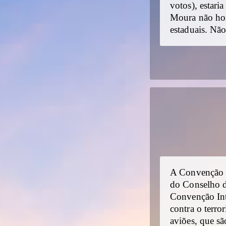
votos), estar
Moura não hon
estaduais. Não
A Convenção d
do Conselho d
Convenção Int
contra o terro
aviões, que s