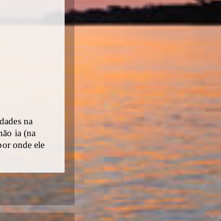
idades na
não ia (na
por onde ele