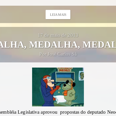
LEIA MAIS
17 de maio de 2013
ALHA, MEDALHA, MEDA
Por José Carlos Sá
sembléia Legislativa aprovou propostas do deputado Neod