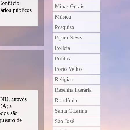
 Confúcio
Minas Gerais
ários públicos
Música
Pesquisa
Pipira News
Polícia
Política
Porto Velho
Religião
Resenha literária
NU, através
Rondônia
EA; a
Santa Catarina
odos são
questro de
São José