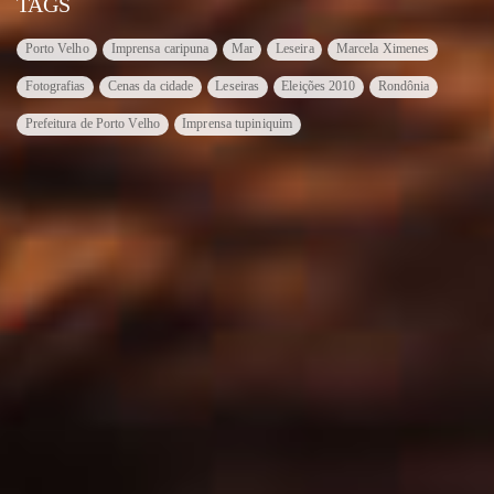
TAGS
Porto Velho
Imprensa caripuna
Mar
Leseira
Marcela Ximenes
Fotografias
Cenas da cidade
Leseiras
Eleições 2010
Rondônia
Prefeitura de Porto Velho
Imprensa tupiniquim