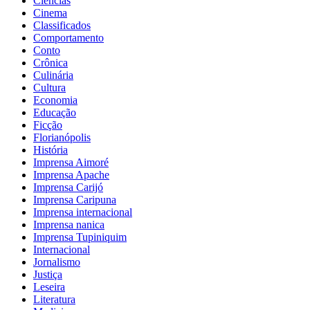
Ciências
Cinema
Classificados
Comportamento
Conto
Crônica
Culinária
Cultura
Economia
Educação
Ficção
Florianópolis
História
Imprensa Aimoré
Imprensa Apache
Imprensa Carijó
Imprensa Caripuna
Imprensa internacional
Imprensa nanica
Imprensa Tupiniquim
Internacional
Jornalismo
Justiça
Leseira
Literatura