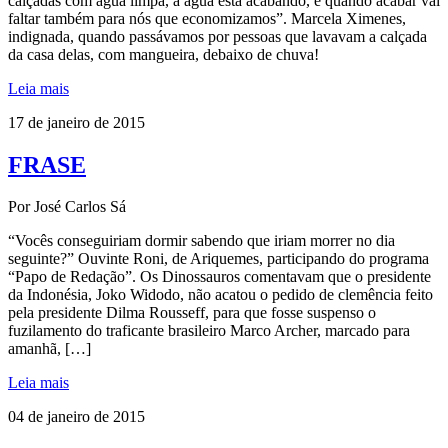
calçadas com água limpa, a água está acabando, e quando acabar vai
faltar também para nós que economizamos”. Marcela Ximenes,
indignada, quando passávamos por pessoas que lavavam a calçada
da casa delas, com mangueira, debaixo de chuva!
Leia mais
17 de janeiro de 2015
FRASE
Por José Carlos Sá
“Vocês conseguiriam dormir sabendo que iriam morrer no dia
seguinte?” Ouvinte Roni, de Ariquemes, participando do programa
“Papo de Redação”. Os Dinossauros comentavam que o presidente
da Indonésia, Joko Widodo, não acatou o pedido de clemência feito
pela presidente Dilma Rousseff, para que fosse suspenso o
fuzilamento do traficante brasileiro Marco Archer, marcado para
amanhã, […]
Leia mais
04 de janeiro de 2015