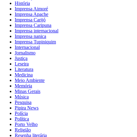
História
Imprensa Aimoré
Imprensa Apache
Imprensa Carijó
Imprensa Caripuna
Imprensa internacional
Imprensa nanica
Imprensa Tupiniquim
Internacional
Jornalismo
Justiça
Leseira
Literatura
Medicina
Meio Ambiente
Memória
Minas Gerais
Música
Pesquisa
Pipira News
Polícia
Política
Porto Velho
Religião
Resenha literária