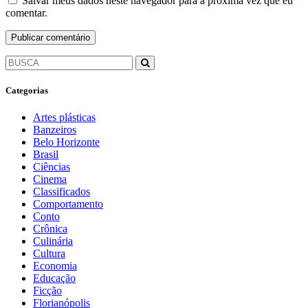
Salvar meus dados neste navegador para a próxima vez que eu
comentar.
Categorias
Artes plásticas
Banzeiros
Belo Horizonte
Brasil
Ciências
Cinema
Classificados
Comportamento
Conto
Crônica
Culinária
Cultura
Economia
Educação
Ficção
Florianópolis