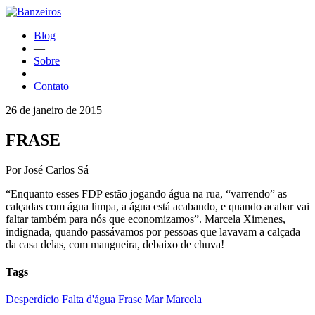
Blog
—
Sobre
—
Contato
26 de janeiro de 2015
FRASE
Por José Carlos Sá
“Enquanto esses FDP estão jogando água na rua, “varrendo” as
calçadas com água limpa, a água está acabando, e quando acabar vai
faltar também para nós que economizamos”. Marcela Ximenes,
indignada, quando passávamos por pessoas que lavavam a calçada
da casa delas, com mangueira, debaixo de chuva!
Tags
Desperdício
Falta d'água
Frase
Mar
Marcela