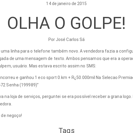
14 de janeiro de 2015
OLHA O GOLPE!
Por José Carlos Sá
 uma linha para o telefone também novo. A vendedora fazia a config
egada de uma mensagem de texto. Ambos pensamos que era a opera
ulpem, usuário. Mas estava escrito assim no SMS:
 concorreu e ganhou 1 eco sport 0.km + R¿50.000mil Na Selecao Premiad
672 Senha (199989)”
 na loja de serviços, perguntei se era possível receber a grana logo. 
edora.
m de negoço!
Tags