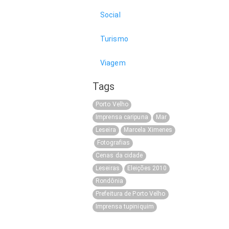
Social
Turismo
Viagem
Tags
Porto Velho
Imprensa caripuna
Mar
Leseira
Marcela Ximenes
Fotografias
Cenas da cidade
Leseiras
Eleições 2010
Rondônia
Prefeitura de Porto Velho
Imprensa tupiniquim