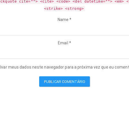
ockquote cite=""> <cite> <code> <del datetime=""> <em> <
<strike> <strong>
Name
*
Email
*
lvar meus dados neste navegador para a próxima vez que eu coment