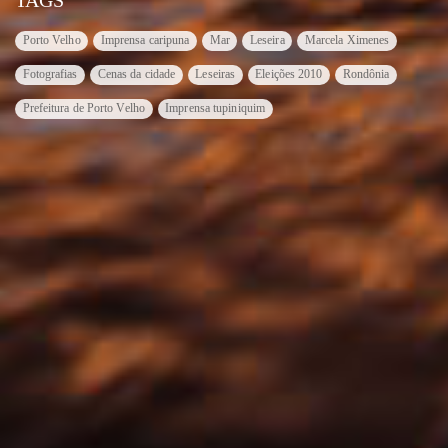
Porto Velho
Imprensa caripuna
Mar
Leseira
Marcela Ximenes
Fotografias
Cenas da cidade
Leseiras
Eleições 2010
Rondônia
Prefeitura de Porto Velho
Imprensa tupiniquim