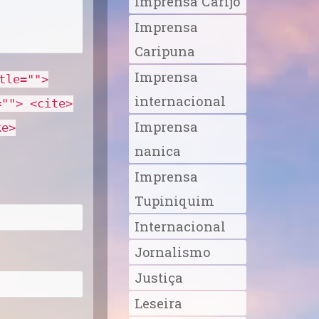
Imprensa Carijó
Imprensa
Caripuna
Imprensa
tle="">
internacional
=""> <cite>
Imprensa
ke>
nanica
Imprensa
Tupiniquim
Internacional
Jornalismo
Justiça
Leseira