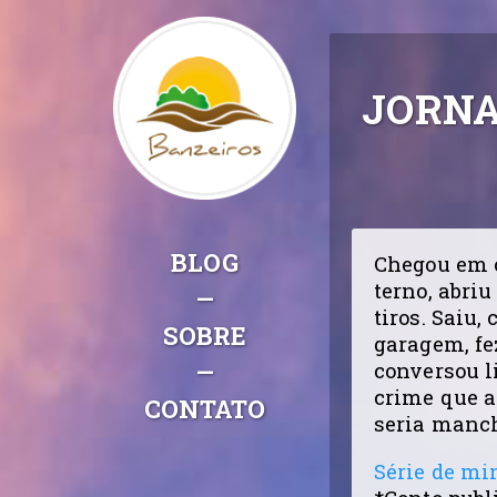
JORNA
BLOG
Chegou em c
terno, abri
—
tiros. Saiu
SOBRE
garagem, fez
—
conversou l
crime que a
CONTATO
seria manch
Série de mi