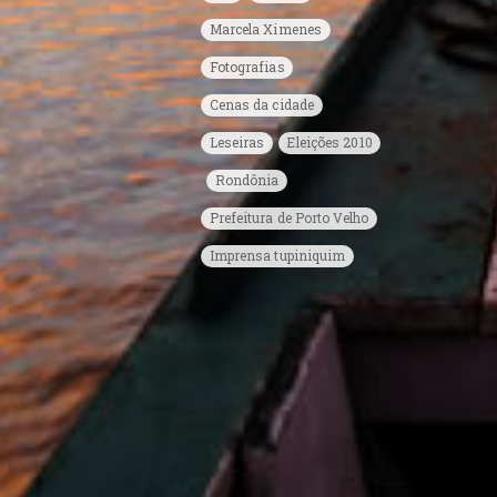
Marcela Ximenes
Fotografias
Cenas da cidade
Leseiras
Eleições 2010
Rondônia
Prefeitura de Porto Velho
Imprensa tupiniquim