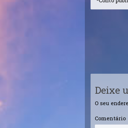
*Conto publi
Deixe 
O seu endere
Comentário