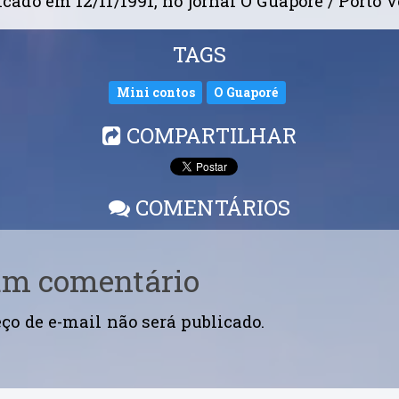
cado em 12/11/1991, no jornal O Guaporé / Porto V
TAGS
Mini contos
O Guaporé
COMPARTILHAR
COMENTÁRIOS
um comentário
ço de e-mail não será publicado.