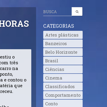
 HORAS
CATEGORIAS
Artes plásticas
Banzeiros
Belo Horizonte
estiu o
Brasil
com três
carro na
Ciências
 ponto,
Cinema
a e contou o
atéria que
Classificados
receu.
Comportamento
Conto