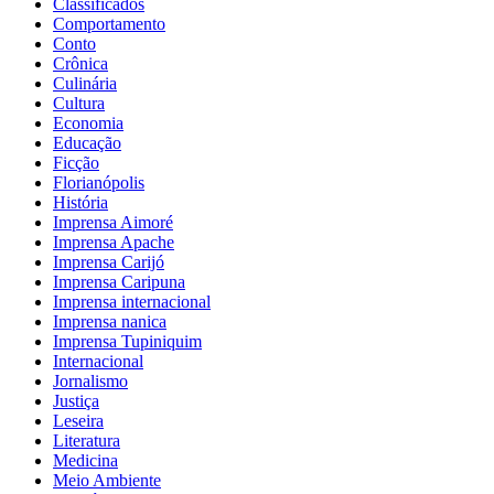
Classificados
Comportamento
Conto
Crônica
Culinária
Cultura
Economia
Educação
Ficção
Florianópolis
História
Imprensa Aimoré
Imprensa Apache
Imprensa Carijó
Imprensa Caripuna
Imprensa internacional
Imprensa nanica
Imprensa Tupiniquim
Internacional
Jornalismo
Justiça
Leseira
Literatura
Medicina
Meio Ambiente