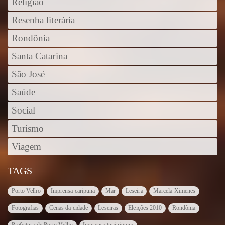
Religião
Resenha literária
Rondônia
Santa Catarina
São José
Saúde
Social
Turismo
Viagem
TAGS
Porto Velho
Imprensa caripuna
Mar
Leseira
Marcela Ximenes
Fotografias
Cenas da cidade
Leseiras
Eleições 2010
Rondônia
Prefeitura de Porto Velho
Imprensa tupiniquim