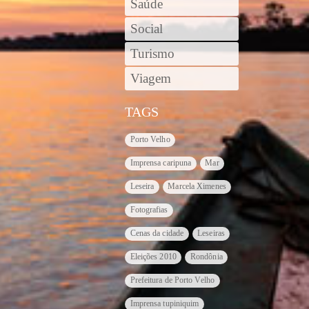
Saúde
Social
Turismo
Viagem
TAGS
Porto Velho
Imprensa caripuna
Mar
Leseira
Marcela Ximenes
Fotografias
Cenas da cidade
Leseiras
Eleições 2010
Rondônia
Prefeitura de Porto Velho
Imprensa tupiniquim