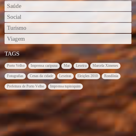
Saúde
Social
Turismo
Viagem
TAGS
Porto Velho
Imprensa caripuna
Mar
Leseira
Marcela Ximenes
Fotografias
Cenas da cidade
Leseiras
Eleições 2010
Rondônia
Prefeitura de Porto Velho
Imprensa tupiniquim