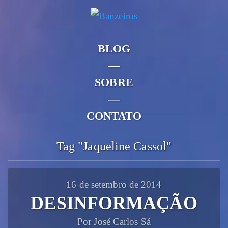
BLOG
—
SOBRE
—
CONTATO
Tag "Jaqueline Cassol"
16 de setembro de 2014
DESINFORMAÇÃO
Por José Carlos Sá