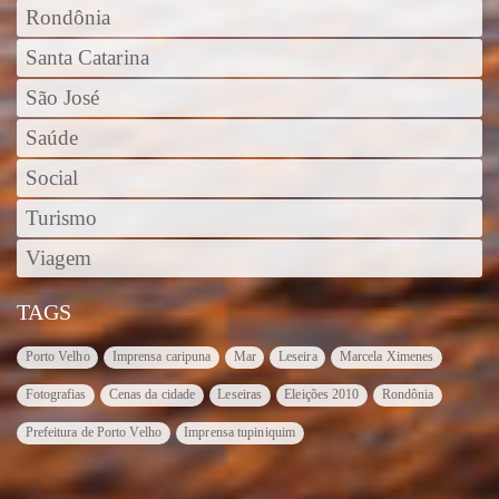
Rondônia
Santa Catarina
São José
Saúde
Social
Turismo
Viagem
TAGS
Porto Velho
Imprensa caripuna
Mar
Leseira
Marcela Ximenes
Fotografias
Cenas da cidade
Leseiras
Eleições 2010
Rondônia
Prefeitura de Porto Velho
Imprensa tupiniquim