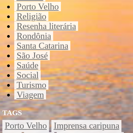
Porto Velho
Religião
Resenha literária
Rondônia
Santa Catarina
São José
Saúde
Social
Turismo
Viagem
TAGS
Porto Velho
Imprensa caripuna