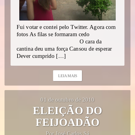
Fui votar e contei pelo Twitter. Agora com
fotos As filas se formaram cedo
O cara da
cantina deu uma força Cansou de esperar
Dever cumprido […]
LEIA MAIS
01 de outubro de 2010
ELEIÇÃO DO
FEIJOADÃO
Por José Carlos Sá