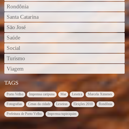
Rondônia
Santa Catarina
São José
Saúde
Social
Turismo
Viagem
TAGS
Porto Velho
Imprensa caripuna
Mar
Leseira
Marcela Ximenes
Fotografias
Cenas da cidade
Leseiras
Eleições 2010
Rondônia
Prefeitura de Porto Velho
Imprensa tupiniquim