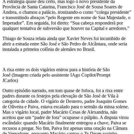
A estratégia quase deu certo, mas logo o novo presidente da
Província de Santa Catarina, Francisco José de Sousa Soares de
Andrea, o chamou a palácio, ironizando-o como “colega presidente”
e transmitindo abraços “pelo Regente em nome de Sua Majestade, o
Imperador”. Em seguida, foi direto: “Sua cabeça responderá por
qualquer tentativa de subversão que houver na Capital e arredores.”
Thiago de Souza relata ainda que Xavier Neves foi incumbido de
abrir a estrada entre São José e São Pedro de Alcântara, onde seria
instalada a primeira colônia de alemães no Brasil.
A rixa entre os dois vigários entrou para a história de São
José (Imagem criada pelo assistente IAgo Copilot/Prompt
JCarlos)
Outro episódio narrado, em tom quase de fofoca, foi a rixa entre
padres durante os festejos pela elevação de São José de Vila à
categoria de cidade. O vigário de Desterro, padre Joaquim Gomes
de Oliveira e Paiva, estava escalado para o sermão da missa solene.
Mas o vigário local, padre Macário Cesas de Alexandria, não
aceitou que um “padre de fora” ocupasse o púlpito. A disputa virou
escândalo: quando Macário finalmente entregou a chave, Paiva se
recusou a pregar. No fim, Paiva fez apenas uma oração na Câmara
de Vereadores, enquanto Macário cantou o
Te Deum
sozinho —