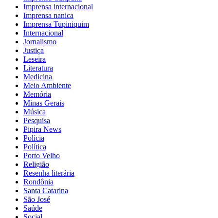
Imprensa internacional
Imprensa nanica
Imprensa Tupiniquim
Internacional
Jornalismo
Justiça
Leseira
Literatura
Medicina
Meio Ambiente
Memória
Minas Gerais
Música
Pesquisa
Pipira News
Polícia
Política
Porto Velho
Religião
Resenha literária
Rondônia
Santa Catarina
São José
Saúde
Social