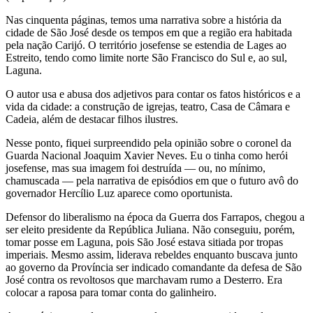
Nas cinquenta páginas, temos uma narrativa sobre a história da
cidade de São José desde os tempos em que a região era habitada
pela nação Carijó. O território josefense se estendia de Lages ao
Estreito, tendo como limite norte São Francisco do Sul e, ao sul,
Laguna.
O autor usa e abusa dos adjetivos para contar os fatos históricos e a
vida da cidade: a construção de igrejas, teatro, Casa de Câmara e
Cadeia, além de destacar filhos ilustres.
Nesse ponto, fiquei surpreendido pela opinião sobre o coronel da
Guarda Nacional Joaquim Xavier Neves. Eu o tinha como herói
josefense, mas sua imagem foi destruída — ou, no mínimo,
chamuscada — pela narrativa de episódios em que o futuro avô do
governador Hercílio Luz aparece como oportunista.
Defensor do liberalismo na época da Guerra dos Farrapos, chegou a
ser eleito presidente da República Juliana. Não conseguiu, porém,
tomar posse em Laguna, pois São José estava sitiada por tropas
imperiais. Mesmo assim, liderava rebeldes enquanto buscava junto
ao governo da Província ser indicado comandante da defesa de São
José contra os revoltosos que marchavam rumo a Desterro. Era
colocar a raposa para tomar conta do galinheiro.