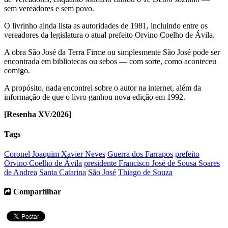
sem vereadores e sem povo.
O livrinho ainda lista as autoridades de 1981, incluindo entre os
vereadores da legislatura o atual prefeito Orvino Coelho de Ávila.
A obra São José da Terra Firme ou simplesmente São José pode ser
encontrada em bibliotecas ou sebos — com sorte, como aconteceu
comigo.
A propósito, nada encontrei sobre o autor na internet, além da
informação de que o livro ganhou nova edição em 1992.
[Resenha XV/2026]
Tags
Coronel Joaquim Xavier Neves
Guerra dos Farrapos
prefeito
Orvino Coelho de Ávila
presidente Francisco José de Sousa Soares
de Andrea
Santa Catarina
São José
Thiago de Souza
Compartilhar