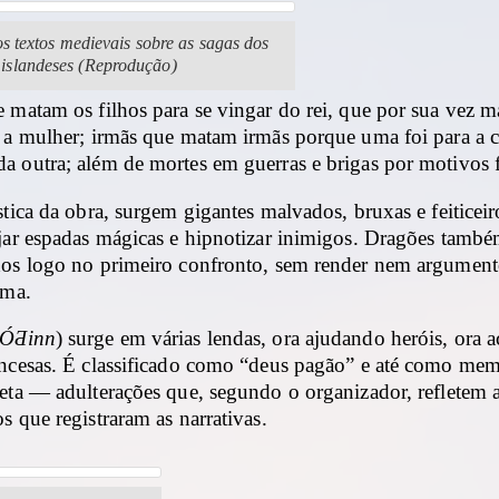
s textos medievais sobre as sagas dos
islandeses (Reprodução)
 matam os filhos para se vingar do rei, que por sua vez 
m a mulher; irmãs que matam irmãs porque uma foi para 
 outra; além de mortes em guerras e brigas por motivos f
stica da obra, surgem gigantes malvados, bruxas e feiticeir
rjar espadas mágicas e hipnotizar inimigos. Dragões tamb
dos logo no primeiro confronto, sem render nem argumen
ema.
ÓƋinn
) surge em várias lendas, ora ajudando heróis, ora 
incesas. É classificado como “deus pagão” e até como me
peta — adulterações que, segundo o organizador, refletem 
s que registraram as narrativas.