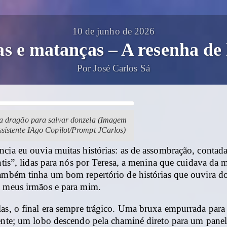
10 de junho de 2026
s e matanças – A resenha de
Por José Carlos Sá
ta dragão para salvar donzela (Imagem
ssistente IAgo Copilot/Prompt JCarlos)
ncia eu ouvia muitas histórias: as de assombração, contad
antis”, lidas para nós por Teresa, a menina que cuidava da 
ambém tinha um bom repertório de histórias que ouvira do
a meus irmãos e para mim.
las, o final era sempre trágico. Uma bruxa empurrada par
vente; um lobo descendo pela chaminé direto para um pane