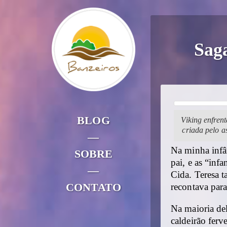
Saga
BLOG
Viking enfren
criada pelo a
—
Na minha infâ
SOBRE
pai, e as “inf
—
Cida. Teresa t
CONTATO
recontava par
Na maioria de
caldeirão fer