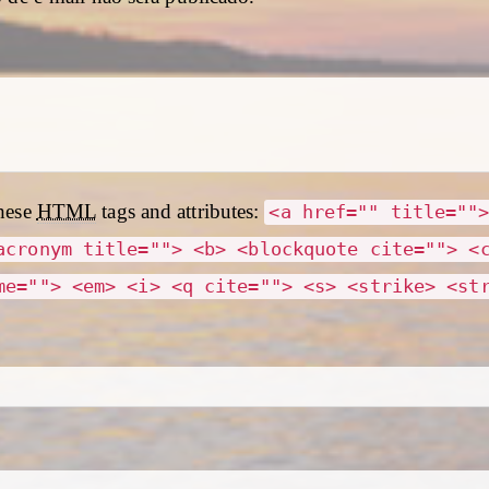
hese
HTML
tags and attributes:
<a href="" title=""
acronym title=""> <b> <blockquote cite=""> <
me=""> <em> <i> <q cite=""> <s> <strike> <st