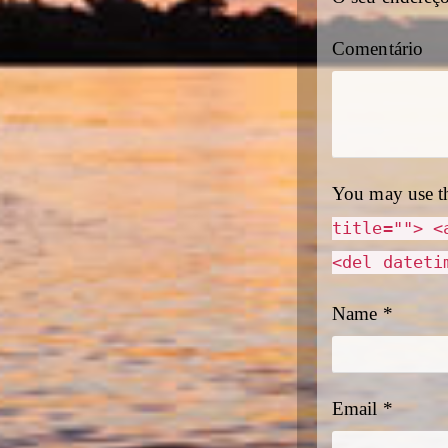
Comentário
You may use t
title=""> <
<del dateti
Name
*
Email
*