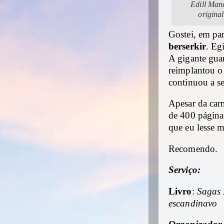
Edill Man
origina
Gostei, em par
berserkir
. Eg
A gigante gua
reimplantou o
continuou a s
Apesar da carn
de 400 páginas
que eu lesse m
Recomendo.
Serviço:
Livro
:
Sagas 
escandinavo