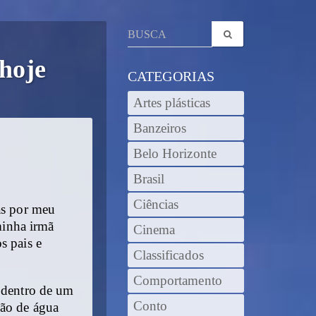
 hoje
CATEGORIAS
Artes plásticas
Banzeiros
Belo Horizonte
Brasil
Ciências
as por meu
minha irmã
Cinema
s pais e
Classificados
Comportamento
a dentro de um
Conto
lão de água