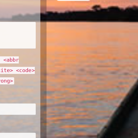
> <abbr
cite> <code>
rong>