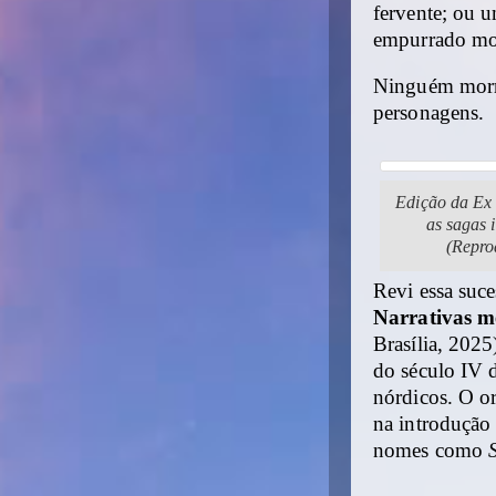
fervente; ou 
empurrado mo
Ninguém morri
personagens.
Edição da Ex
as sagas 
(Repro
Revi essa suce
Narrativas m
Brasília, 2025
do século IV d
nórdicos. O o
na introdução
nomes como
S