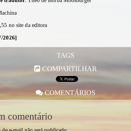
e tradutor
: Théo de Borba Moosburger
Machina
55 no site da editora
V/2026]
TAGS
COMPARTILHAR
COMENTÁRIOS
m comentário
 de e-mail não será publicado.