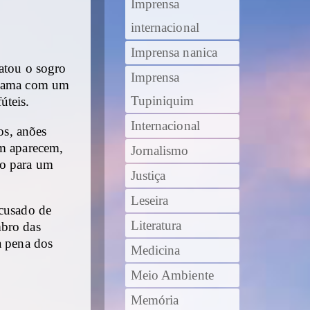
Imprensa
internacional
Imprensa nanica
matou o sogro
Imprensa
a cama com um
Tupiniquim
úteis.
Internacional
os, anões
ém aparecem,
Jornalismo
to para um
Justiça
Leseira
acusado de
Literatura
mbro das
a pena dos
Medicina
Meio Ambiente
Memória