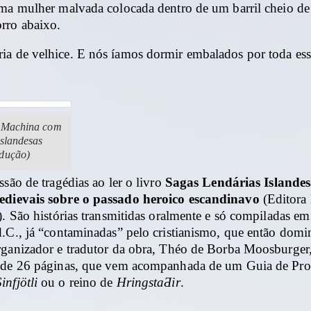
uma mulher malvada colocada dentro de um barril cheio de
rro abaixo.
a de velhice. E nós íamos dormir embalados por toda es
 Machina com
islandesas
dução)
ssão de tragédias ao ler o livro
Sagas Lendárias Islandes
edievais sobre o passado heroico escandinavo
(Editora
). São histórias transmitidas oralmente e só compiladas em 
.C., já “contaminadas” pelo cristianismo, que então domi
rganizador e tradutor da obra, Théo de Borba Moosburger,
 de 26 páginas, que vem acompanhada de um Guia de Pro
infjötli
ou o reino de
HringstaƋir
.