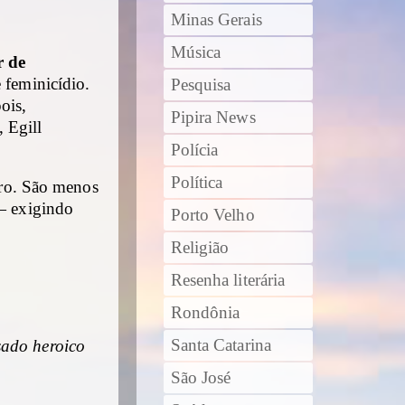
Minas Gerais
Música
r de
 feminicídio.
Pesquisa
ois,
Pipira News
 Egill
Polícia
Política
ivro. São menos
 — exigindo
Porto Velho
Religião
Resenha literária
Rondônia
Santa Catarina
sado heroico
São José