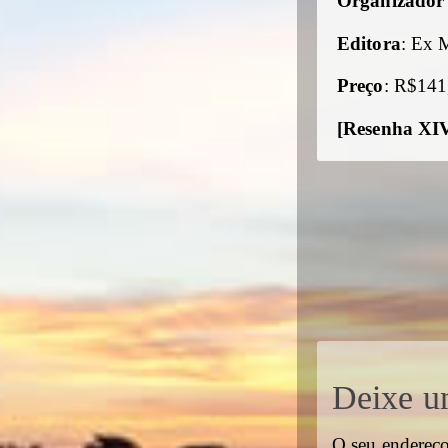
Organizador 
Editora
: Ex 
Preço
: R$141,
[Resenha XI
Deixe u
O seu endereço