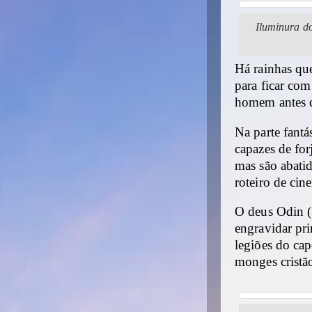
Iluminura do
Há rainhas que
para ficar co
homem antes da
Na parte fantá
capazes de fo
mas são abati
roteiro de cin
O deus Odin (
engravidar pr
legiões do ca
monges cristão