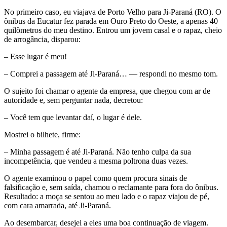
No primeiro caso, eu viajava de Porto Velho para Ji-Paraná (RO). O
ônibus da Eucatur fez parada em Ouro Preto do Oeste, a apenas 40
quilômetros do meu destino. Entrou um jovem casal e o rapaz, cheio
de arrogância, disparou:
– Esse lugar é meu!
– Comprei a passagem até Ji-Paraná… — respondi no mesmo tom.
O sujeito foi chamar o agente da empresa, que chegou com ar de
autoridade e, sem perguntar nada, decretou:
– Você tem que levantar daí, o lugar é dele.
Mostrei o bilhete, firme:
– Minha passagem é até Ji-Paraná. Não tenho culpa da sua
incompetência, que vendeu a mesma poltrona duas vezes.
O agente examinou o papel como quem procura sinais de
falsificação e, sem saída, chamou o reclamante para fora do ônibus.
Resultado: a moça se sentou ao meu lado e o rapaz viajou de pé,
com cara amarrada, até Ji-Paraná.
Ao desembarcar, desejei a eles uma boa continuação de viagem.