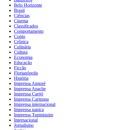
Belo Horizonte
Brasil
Ciências
Cinema
Classificados
Comportamento
Conto
Crônica
Culinária
Cultura
Economia
Educação
Ficção
Florianópolis
História
Imprensa Aimoré
Imprensa Apache
Imprensa Carijó
Imprensa Caripuna
Imprensa internacional
Imprensa nanica
Imprensa Tupiniquim
Internacional
Jornalismo