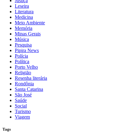
Justiça
Leseira
Literatura
Medicina
Meio Ambiente
Memória
Minas Gerais
Música
Pesquisa
Pipira News
Polícia
Política
Porto Velho
Religião
Resenha literária
Rondônia
Santa Catarina
São José
Saúde
Social
Turismo
Viagem
Tags