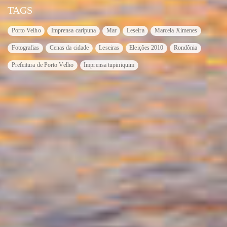
TAGS
Porto Velho
Imprensa caripuna
Mar
Leseira
Marcela Ximenes
Fotografias
Cenas da cidade
Leseiras
Eleições 2010
Rondônia
Prefeitura de Porto Velho
Imprensa tupiniquim