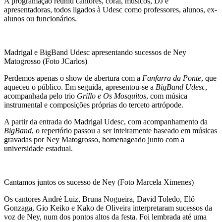
A programação reuniu cantores, coral, músicos, DJ e
apresentadoras, todos ligados à Udesc como professores, alunos, ex-
alunos ou funcionários.
Madrigal e BigBand Udesc apresentando sucessos de Ney
Matogrosso (Foto JCarlos)
Perdemos apenas o show de abertura com a
Fanfarra da Ponte
, que
aqueceu o público. Em seguida, apresentou-se a
BigBand Udesc
,
acompanhada pelo trio
Grillo e Os Mosquitos
, com música
instrumental e composições próprias do terceto artrópode.
A partir da entrada do Madrigal Udesc, com acompanhamento da
BigBand
, o repertório passou a ser inteiramente baseado em músicas
gravadas por Ney Matogrosso, homenageado junto com a
universidade estadual.
Cantamos juntos os sucesso de Ney (Foto Marcela Ximenes)
Os cantores André Luiz, Bruna Nogueira, David Toledo, Elô
Gonzaga, Gio Keiko e Kako de Oliveira interpretaram sucessos da
voz de Ney, num dos pontos altos da festa. Foi lembrada até uma