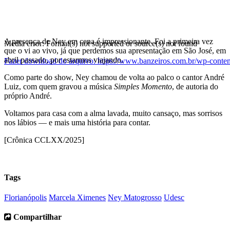
A presença de Ney em cena é impressionante. Foi a primeira vez
Media error: Format(s) not supported or source(s) not found
que o vi ao vivo, já que perdemos sua apresentação em São José, em
abril passado, por estarmos viajando.
Fazer download do arquivo: https://www.banzeiros.com.br/wp-con
Como parte do show, Ney chamou de volta ao palco o cantor André
Luiz, com quem gravou a música
Simples Momento
, de autoria do
00:00
próprio André.
Voltamos para casa com a alma lavada, muito cansaço, mas sorrisos
nos lábios — e mais uma história para contar.
[Crônica CCLXX/2025]
Tags
Florianópolis
Marcela Ximenes
Ney Matogrosso
Udesc
Compartilhar