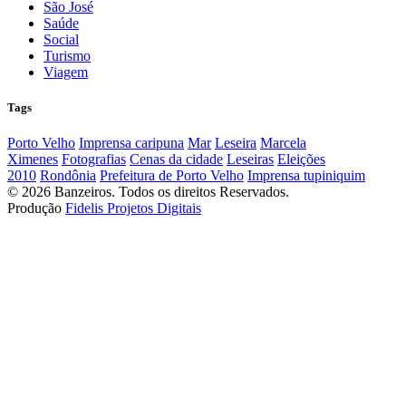
São José
Saúde
Social
Turismo
Viagem
Tags
Porto Velho
Imprensa caripuna
Mar
Leseira
Marcela
Ximenes
Fotografias
Cenas da cidade
Leseiras
Eleições
2010
Rondônia
Prefeitura de Porto Velho
Imprensa tupiniquim
© 2026 Banzeiros. Todos os direitos Reservados.
Produção
Fidelis Projetos Digitais