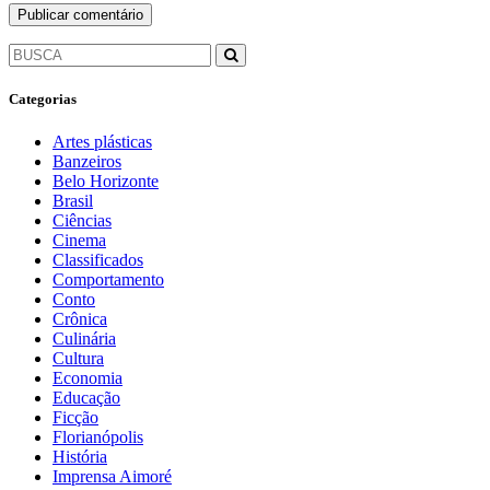
Categorias
Artes plásticas
Banzeiros
Belo Horizonte
Brasil
Ciências
Cinema
Classificados
Comportamento
Conto
Crônica
Culinária
Cultura
Economia
Educação
Ficção
Florianópolis
História
Imprensa Aimoré