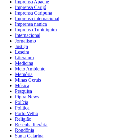
Imprensa Apache
Imprensa Carijó
Imprensa Caripuna
Imprensa internacional
Imprensa nanica
Imprensa Tupiniquim
Internacional
Jornalismo
Justiça
Leseira
Literatura
Medicina
Meio Ambiente
Memória
Minas Gerais
Música
Pesquisa
Pipira News
Polícia
Política
Porto Velho
Religião
Resenha literária
Rondônia
Santa Catarina