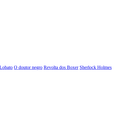
 Lobato
O doutor negro
Revolta dos Boxer
Sherlock Holmes