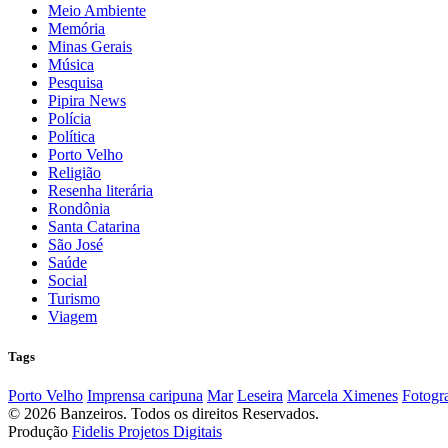
Meio Ambiente
Memória
Minas Gerais
Música
Pesquisa
Pipira News
Polícia
Política
Porto Velho
Religião
Resenha literária
Rondônia
Santa Catarina
São José
Saúde
Social
Turismo
Viagem
Tags
Porto Velho
Imprensa caripuna
Mar
Leseira
Marcela Ximenes
Fotogra
© 2026 Banzeiros. Todos os direitos Reservados.
Produção
Fidelis Projetos Digitais