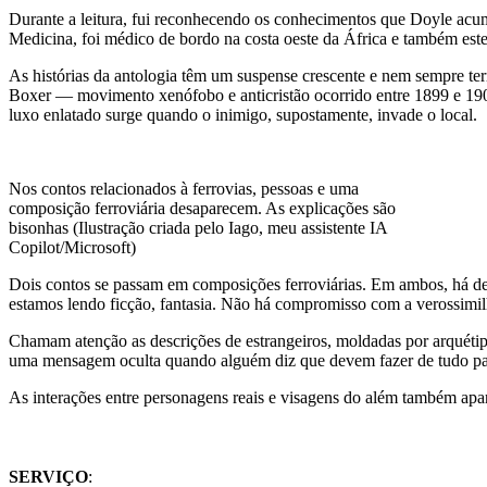
Durante a leitura, fui reconhecendo os conhecimentos que Doyle acum
Medicina, foi médico de bordo na costa oeste da África e também est
As histórias da antologia têm um suspense crescente e nem sempre t
Boxer — movimento xenófobo e anticristão ocorrido entre 1899 e 1901
luxo enlatado surge quando o inimigo, supostamente, invade o local.
Nos contos relacionados à ferrovias, pessoas e uma
composição ferroviária desaparecem. As explicações são
bisonhas (Ilustração criada pelo Iago, meu assistente IA
Copilot/Microsoft)
Dois contos se passam em composições ferroviárias. Em ambos, há de
estamos lendo ficção, fantasia. Não há compromisso com a verossimil
Chamam atenção as descrições de estrangeiros, moldadas por arquétipos
uma mensagem oculta quando alguém diz que devem fazer de tudo pa
As interações entre personagens reais e visagens do além também apa
SERVIÇO
: