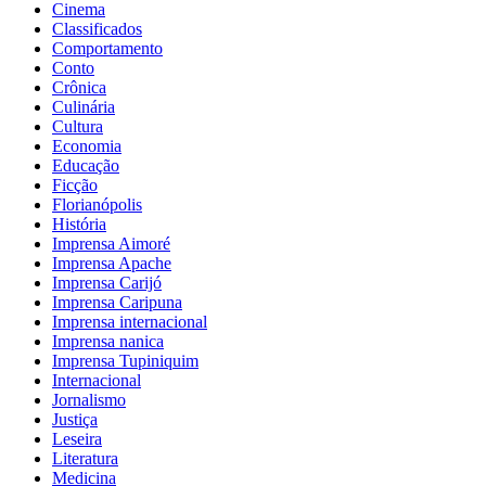
Cinema
Classificados
Comportamento
Conto
Crônica
Culinária
Cultura
Economia
Educação
Ficção
Florianópolis
História
Imprensa Aimoré
Imprensa Apache
Imprensa Carijó
Imprensa Caripuna
Imprensa internacional
Imprensa nanica
Imprensa Tupiniquim
Internacional
Jornalismo
Justiça
Leseira
Literatura
Medicina