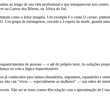
ulou ao longo de sua vida profissional e que transparecem nos contos
eve na Guerra dos Bôeres, na África do Sul.
erminam como o leitor imagina. Um exemplo é o conto
O caviar
, ambien
. Um grupo de estrangeiros, cercado e à espera da morte, guarda uma l
saparecimentos de pessoas — e até do próprio trem. As soluções propos
hança ou com a lógica inquestionável.
 já conhecidos para latinos (brasileiros, argentinos, espanhóis) e orie
ra não cair “vivos — especialmente as mulheres” — nas mãos do inimi
recem. Não sei se esses contos têm relação com a aproximação de Cona