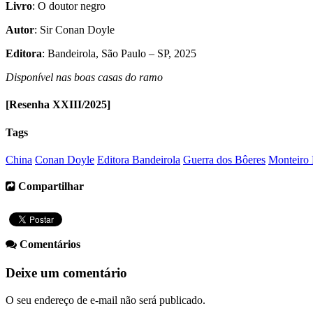
Livro
: O doutor negro
Autor
: Sir Conan Doyle
Editora
: Bandeirola, São Paulo – SP, 2025
Disponível nas boas casas do ramo
[Resenha XXIII/2025]
Tags
China
Conan Doyle
Editora Bandeirola
Guerra dos Bôeres
Monteiro
Compartilhar
Comentários
Deixe um comentário
O seu endereço de e-mail não será publicado.