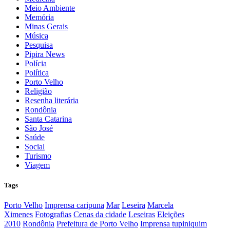
Meio Ambiente
Memória
Minas Gerais
Música
Pesquisa
Pipira News
Polícia
Política
Porto Velho
Religião
Resenha literária
Rondônia
Santa Catarina
São José
Saúde
Social
Turismo
Viagem
Tags
Porto Velho
Imprensa caripuna
Mar
Leseira
Marcela
Ximenes
Fotografias
Cenas da cidade
Leseiras
Eleições
2010
Rondônia
Prefeitura de Porto Velho
Imprensa tupiniquim