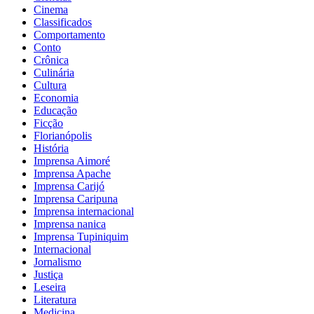
Cinema
Classificados
Comportamento
Conto
Crônica
Culinária
Cultura
Economia
Educação
Ficção
Florianópolis
História
Imprensa Aimoré
Imprensa Apache
Imprensa Carijó
Imprensa Caripuna
Imprensa internacional
Imprensa nanica
Imprensa Tupiniquim
Internacional
Jornalismo
Justiça
Leseira
Literatura
Medicina