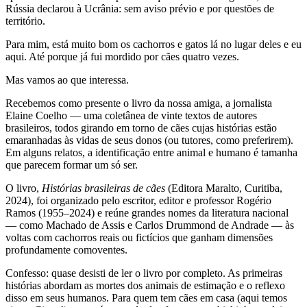
Rússia declarou à Ucrânia: sem aviso prévio e por questões de
território.
Para mim, está muito bom os cachorros e gatos lá no lugar deles e eu
aqui. Até porque já fui mordido por cães quatro vezes.
Mas vamos ao que interessa.
Recebemos como presente o livro da nossa amiga, a jornalista
Elaine Coelho — uma coletânea de vinte textos de autores
brasileiros, todos girando em torno de cães cujas histórias estão
emaranhadas às vidas de seus donos (ou tutores, como preferirem).
Em alguns relatos, a identificação entre animal e humano é tamanha
que parecem formar um só ser.
O livro,
Histórias brasileiras de cães
(Editora Maralto, Curitiba,
2024), foi organizado pelo escritor, editor e professor Rogério
Ramos (1955–2024) e reúne grandes nomes da literatura nacional
— como Machado de Assis e Carlos Drummond de Andrade — às
voltas com cachorros reais ou fictícios que ganham dimensões
profundamente comoventes.
Confesso: quase desisti de ler o livro por completo. As primeiras
histórias abordam as mortes dos animais de estimação e o reflexo
disso em seus humanos. Para quem tem cães em casa (aqui temos