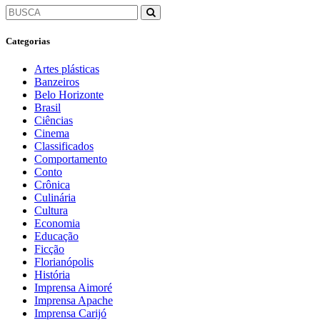
Categorias
Artes plásticas
Banzeiros
Belo Horizonte
Brasil
Ciências
Cinema
Classificados
Comportamento
Conto
Crônica
Culinária
Cultura
Economia
Educação
Ficção
Florianópolis
História
Imprensa Aimoré
Imprensa Apache
Imprensa Carijó