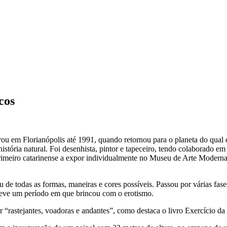
cos
 em Florianópolis até 1991, quando retornou para o planeta do qual di
a história natural. Foi desenhista, pintor e tapeceiro, tendo colaborado 
primeiro catarinense a expor individualmente no Museu de Arte Moder
e todas as formas, maneiras e cores possíveis. Passou por várias fases 
m teve um período em que brincou com o erotismo.
“rastejantes, voadoras e andantes”, como destaca o livro Exercício da I