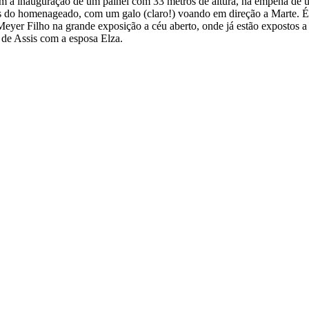
m a inauguração de um painel com 33 metros de altura, na empena de u
ões do homenageado, com um galo (claro!) voando em direção a Marte. 
er Filho na grande exposição a céu aberto, onde já estão expostos a p
 de Assis com a esposa Elza.