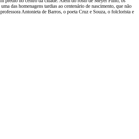
m prédio no centro da cidade. Além do rosto de Meyer Filho, os
É uma das homenagens tardias ao centenário de nascimento, que não
rofessora Antonieta de Barros, o poeta Cruz e Souza, o folclorista e