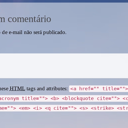
m comentário
 de e-mail não será publicado.
hese
HTML
tags and attributes:
<a href="" title=""
acronym title=""> <b> <blockquote cite=""> <
me=""> <em> <i> <q cite=""> <s> <strike> <st