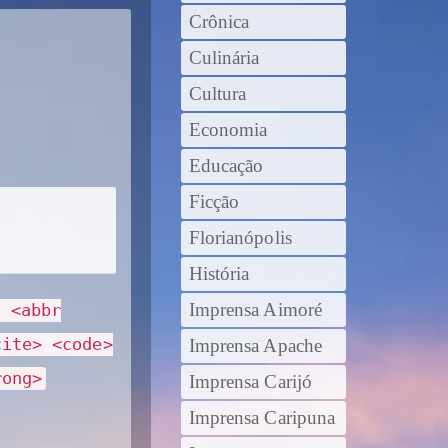
Crônica
Culinária
Cultura
Economia
Educação
Ficção
Florianópolis
História
Imprensa Aimoré
> <abbr
cite> <code>
Imprensa Apache
rong>
Imprensa Carijó
Imprensa Caripuna