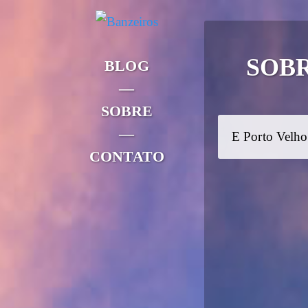
SOB
BLOG
—
SOBRE
—
E Porto Velh
CONTATO