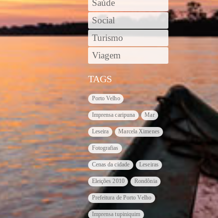
Saúde
Social
Turismo
Viagem
TAGS
Porto Velho
Imprensa caripuna
Mar
Leseira
Marcela Ximenes
Fotografias
Cenas da cidade
Leseiras
Eleições 2010
Rondônia
Prefeitura de Porto Velho
Imprensa tupiniquim