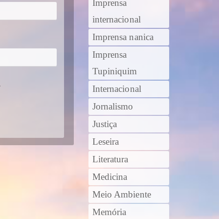
Imprensa
internacional
Imprensa nanica
Imprensa
Tupiniquim
.
Internacional
Jornalismo
Justiça
Leseira
Literatura
Medicina
Meio Ambiente
Memória