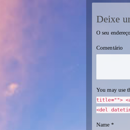
Deixe u
O seu endereço
Comentário
You may use t
title=""> <
<del dateti
Name
*