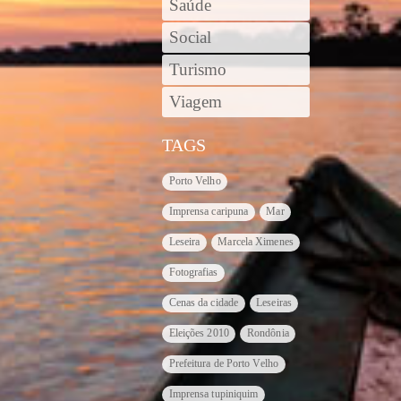
Saúde
Social
Turismo
Viagem
TAGS
Porto Velho
Imprensa caripuna
Mar
Leseira
Marcela Ximenes
Fotografias
Cenas da cidade
Leseiras
Eleições 2010
Rondônia
Prefeitura de Porto Velho
Imprensa tupiniquim