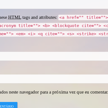
hese
HTML
tags and attributes:
<a href="" title=""
acronym title=""> <b> <blockquote cite=""> <
me=""> <em> <i> <q cite=""> <s> <strike> <st
ados neste navegador para a próxima vez que eu comentar