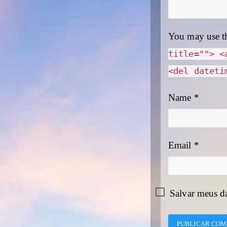
You may use t
title=""> <
<del dateti
Name
*
Email
*
Salvar meus d