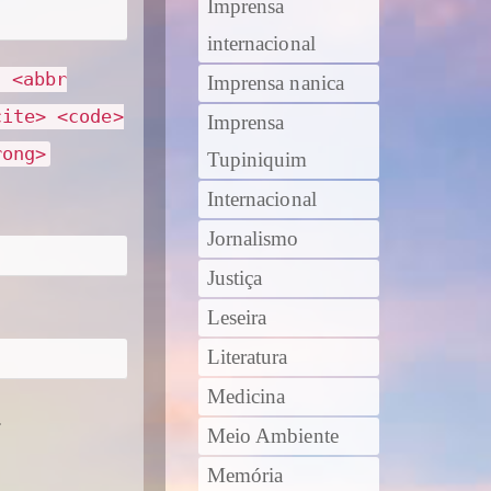
Imprensa
internacional
> <abbr
Imprensa nanica
cite> <code>
Imprensa
rong>
Tupiniquim
Internacional
Jornalismo
Justiça
Leseira
Literatura
Medicina
.
Meio Ambiente
Memória