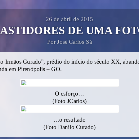
26 de abril de 2015
ASTIDORES DE UMA FO
Por José Carlos Sá
ão Irmãos Curado”, prédio do início do século XX, aband
nda em Pirenópolis – GO.
O esforço…
(Foto JCarlos)
…o resultado
(Foto Danilo Curado)