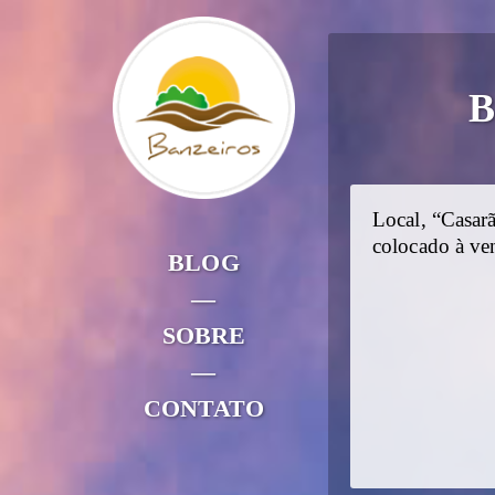
B
Local, “Casar
colocado à ve
BLOG
—
SOBRE
—
CONTATO