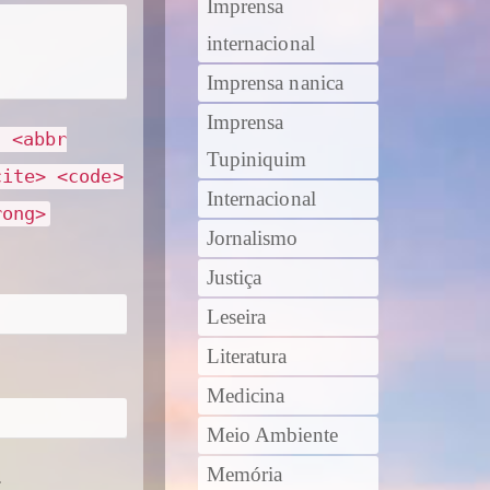
Imprensa
internacional
Imprensa nanica
Imprensa
> <abbr
Tupiniquim
cite> <code>
Internacional
rong>
Jornalismo
Justiça
Leseira
Literatura
Medicina
Meio Ambiente
Memória
.