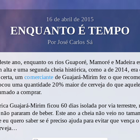
16 de abril de 2015
ENQUANTO É TEMPO
Por José Carlos Sá
deste ano, enquanto os rios Guaporé, Mamoré e Madeira 
 alta e uma segunda cheia histórica, como a de 2014, era
 certa, um
comerciante
de Guajará-Mirim fez o que recom
tocou uma quantidade 20% maior de cerveja do que aquele
tumado a comprar.
rica Guajará-Mirim ficou 60 dias isolada por via terrestre,
 não pararam de beber. Este ano a cheia não veio no tama
 eu quero saber se é preciso ajuda para evitar que vença o
erveja…