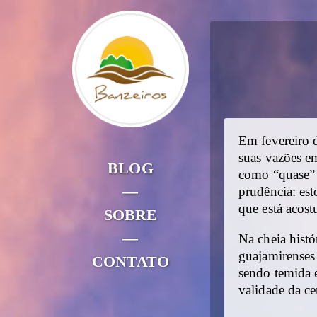
Em fevereiro 
suas vazões em
BLOG
como “quase”
—
prudência: es
que está acos
SOBRE
—
Na cheia histó
guajamirenses
CONTATO
sendo temida e
validade da c