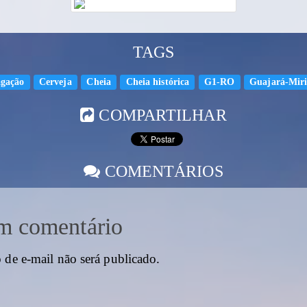
TAGS
agação
Cerveja
Cheia
Cheia histórica
G1-RO
Guajará-Mir
COMPARTILHAR
COMENTÁRIOS
m comentário
 de e-mail não será publicado.