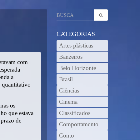
CATEGORIAS
Artes plásticas
Banzeiros
estavam com
Belo Horizonte
 esperada
enda a
Brasil
 quantitativo
Ciências
Cinema
 mas os
nho que estava
Classificados
 prazo de
Comportamento
Conto