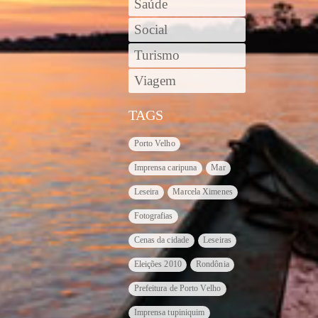
Saúde
Social
Turismo
Viagem
TAGS
Porto Velho
Imprensa caripuna
Mar
Leseira
Marcela Ximenes
Fotografias
Cenas da cidade
Leseiras
Eleições 2010
Rondônia
Prefeitura de Porto Velho
Imprensa tupiniquim