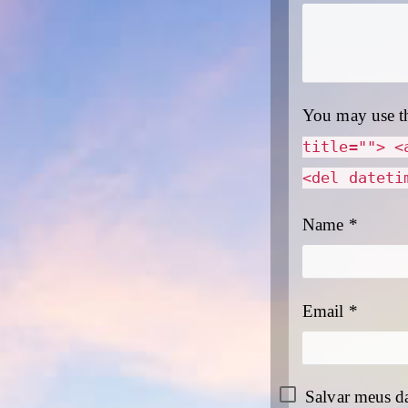
You may use t
title=""> <
<del dateti
Name
*
Email
*
Salvar meus d