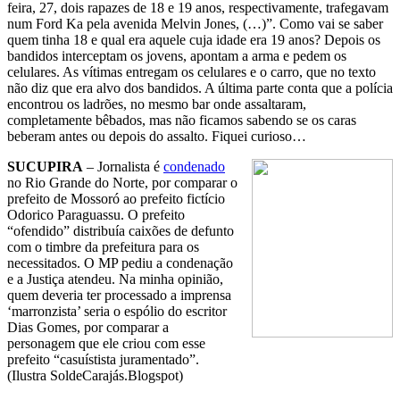
feira, 27, dois rapazes de 18 e 19 anos, respectivamente, trafegavam
num Ford Ka pela avenida Melvin Jones, (…)”. Como vai se saber
quem tinha 18 e qual era aquele cuja idade era 19 anos? Depois os
bandidos interceptam os jovens, apontam a arma e pedem os
celulares. As vítimas entregam os celulares e o carro, que no texto
não diz que era alvo dos bandidos. A última parte conta que a polícia
encontrou os ladrões, no mesmo bar onde assaltaram,
completamente bêbados, mas não ficamos sabendo se os caras
beberam antes ou depois do assalto. Fiquei curioso…
SUCUPIRA
– Jornalista é
condenado
no Rio Grande do Norte, por comparar o
prefeito de Mossoró ao prefeito fictício
Odorico Paraguassu. O prefeito
“ofendido” distribuía caixões de defunto
com o timbre da prefeitura para os
necessitados. O MP pediu a condenação
e a Justiça atendeu. Na minha opinião,
quem deveria ter processado a imprensa
‘marronzista’ seria o espólio do escritor
Dias Gomes, por comparar a
personagem que ele criou com esse
prefeito “casuístista juramentado”.
(Ilustra SoldeCarajás.Blogspot)