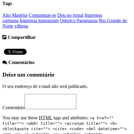
Tags
Alto Madeira
Comunique-se
Deu no jornal
Imprensa
caripuna
Imprensa tupiniquim
Odorico Paraguassu
Rio Grande do
Norte
vilhena
Compartilhar
Comentários
Deixe um comentário
O seu endereço de e-mail não será publicado.
Comentário
You may use these
HTML
tags and attributes:
<a href=""
title=""> <abbr title=""> <acronym title=""> <b>
<blockquote cite=""> <cite> <code> <del datetime="">