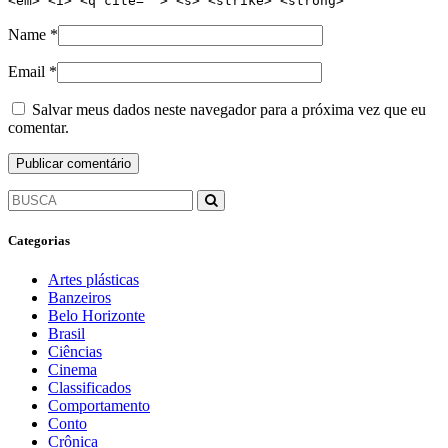
<em> <i> <q cite=""> <s> <strike> <strong>
Name
*
Email
*
Salvar meus dados neste navegador para a próxima vez que eu
comentar.
Categorias
Artes plásticas
Banzeiros
Belo Horizonte
Brasil
Ciências
Cinema
Classificados
Comportamento
Conto
Crônica