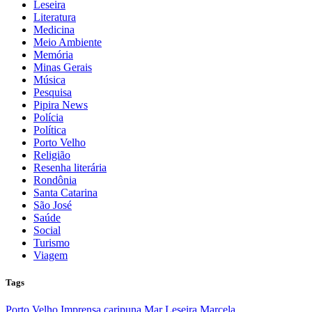
Leseira
Literatura
Medicina
Meio Ambiente
Memória
Minas Gerais
Música
Pesquisa
Pipira News
Polícia
Política
Porto Velho
Religião
Resenha literária
Rondônia
Santa Catarina
São José
Saúde
Social
Turismo
Viagem
Tags
Porto Velho
Imprensa caripuna
Mar
Leseira
Marcela