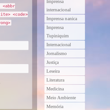
Imprensa
> <abbr
internacional
cite> <code>
Imprensa nanica
rong>
Imprensa
Tupiniquim
Internacional
Jornalismo
Justiça
Leseira
Literatura
.
Medicina
Meio Ambiente
Memória