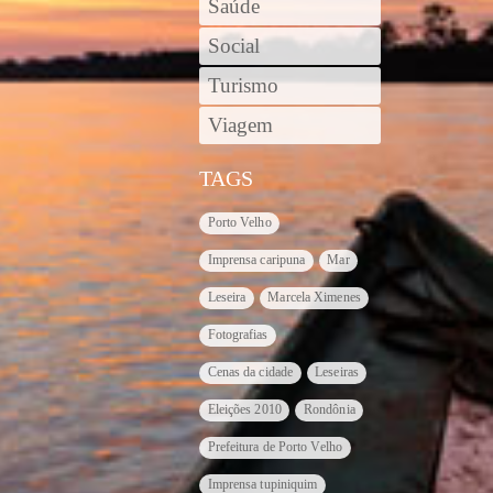
Saúde
Social
Turismo
Viagem
TAGS
Porto Velho
Imprensa caripuna
Mar
Leseira
Marcela Ximenes
Fotografias
Cenas da cidade
Leseiras
Eleições 2010
Rondônia
Prefeitura de Porto Velho
Imprensa tupiniquim