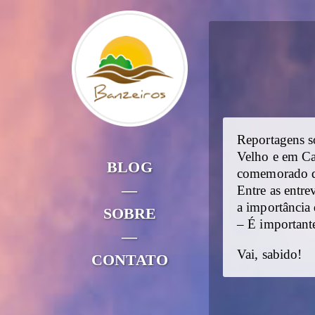
Reportagens s
Velho e em Ca
BLOG
comemorado d
—
Entre as entre
a importância
SOBRE
– É important
—
Vai, sabido!
CONTATO