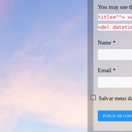
You may use t
title=""> <
<del dateti
Name
*
Email
*
Salvar meus d