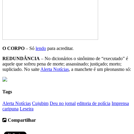
O CORPO
– Só
lendo
para acreditar.
REDUNDÂNCIA
– No dicionários o sinônimo de “executado” é
aquele que sofreu pena de morte; assassinado; justiçado; morto;
supliciado. No saite
Alerta Notícias
, a manchete é um pleonasmo só:
Tags
Alerta Notícias
Cujubim
Deu no jornal
editoria de polícia
Imprensa
caripuna
Leseira
Compartilhar