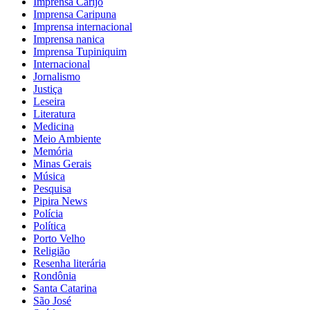
Imprensa Carijó
Imprensa Caripuna
Imprensa internacional
Imprensa nanica
Imprensa Tupiniquim
Internacional
Jornalismo
Justiça
Leseira
Literatura
Medicina
Meio Ambiente
Memória
Minas Gerais
Música
Pesquisa
Pipira News
Polícia
Política
Porto Velho
Religião
Resenha literária
Rondônia
Santa Catarina
São José