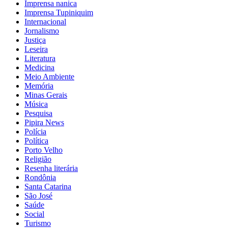
Imprensa nanica
Imprensa Tupiniquim
Internacional
Jornalismo
Justiça
Leseira
Literatura
Medicina
Meio Ambiente
Memória
Minas Gerais
Música
Pesquisa
Pipira News
Polícia
Política
Porto Velho
Religião
Resenha literária
Rondônia
Santa Catarina
São José
Saúde
Social
Turismo