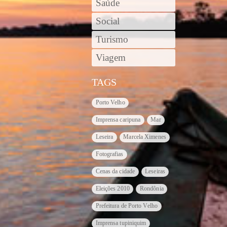
Saúde
Social
Turismo
Viagem
TAGS
Porto Velho
Imprensa caripuna
Mar
Leseira
Marcela Ximenes
Fotografias
Cenas da cidade
Leseiras
Eleições 2010
Rondônia
Prefeitura de Porto Velho
Imprensa tupiniquim