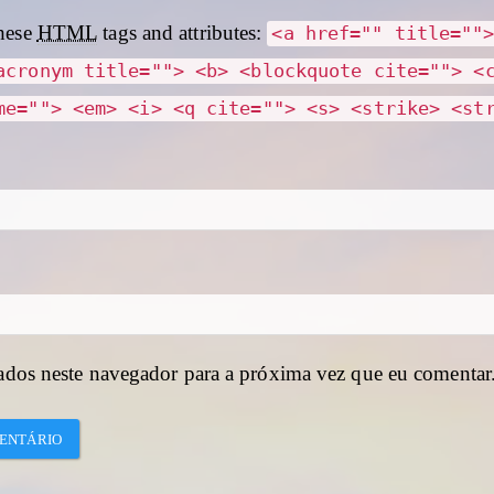
hese
HTML
tags and attributes:
<a href="" title=""
acronym title=""> <b> <blockquote cite=""> <
me=""> <em> <i> <q cite=""> <s> <strike> <st
ados neste navegador para a próxima vez que eu comentar