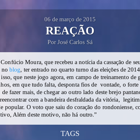
06 de março de 2015
REAÇÃO
Por José Carlos Sá
Confúcio Moura, que recebeu a notícia da cassação de s
e, no
blog
, ter entrado no quarto turno das eleições de 201
 isso, que neste jogo agora, em campo de treinamento de g
nhos, em que tudo falta, desponta fios de vontade, o forte
o de fazer mais, de chegar ao outro lado deste brejo panta
e reencontrar com a bandeira desfraldada da vitória, legiti
de popular. O voto que saiu do coração do rondoniense, 
tivo, Além deste motivo, não há outro.”
TAGS