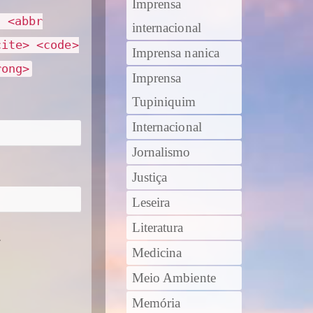
Imprensa
> <abbr
internacional
cite> <code>
Imprensa nanica
rong>
Imprensa
Tupiniquim
Internacional
Jornalismo
Justiça
Leseira
Literatura
.
Medicina
Meio Ambiente
Memória