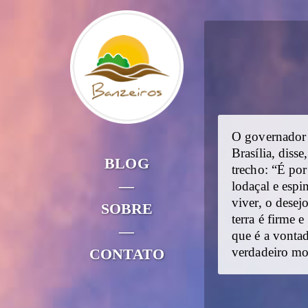
O governador 
Brasília, diss
BLOG
trecho: “É por
—
lodaçal e espi
viver, o desej
SOBRE
terra é firme 
—
que é a vonta
CONTATO
verdadeiro mo