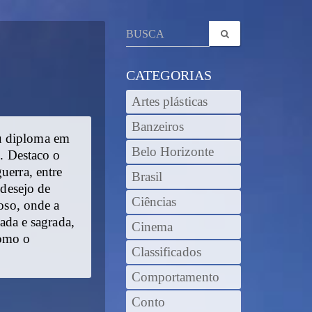
CATEGORIAS
Artes plásticas
Banzeiros
eu diploma em
Belo Horizonte
4. Destaco o
uerra, entre
Brasil
 desejo de
Ciências
noso, onde a
mada e sagrada,
Cinema
como o
Classificados
Comportamento
Conto