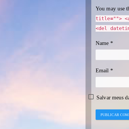
You may use t
title=""> <
<del dateti
Name
*
Email
*
Salvar meus d