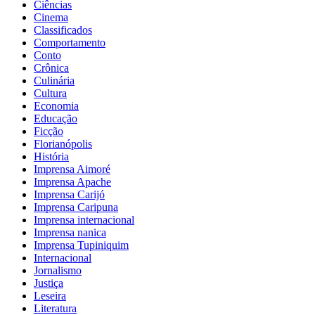
Ciências
Cinema
Classificados
Comportamento
Conto
Crônica
Culinária
Cultura
Economia
Educação
Ficção
Florianópolis
História
Imprensa Aimoré
Imprensa Apache
Imprensa Carijó
Imprensa Caripuna
Imprensa internacional
Imprensa nanica
Imprensa Tupiniquim
Internacional
Jornalismo
Justiça
Leseira
Literatura