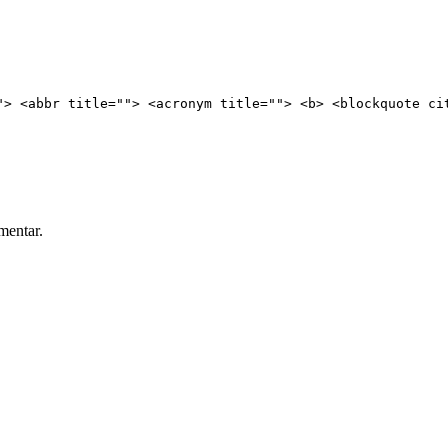
"> <abbr title=""> <acronym title=""> <b> <blockquote ci
mentar.