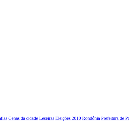
fias
Cenas da cidade
Leseiras
Eleições 2010
Rondônia
Prefeitura de P