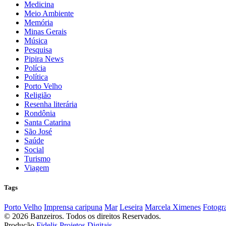
Medicina
Meio Ambiente
Memória
Minas Gerais
Música
Pesquisa
Pipira News
Polícia
Política
Porto Velho
Religião
Resenha literária
Rondônia
Santa Catarina
São José
Saúde
Social
Turismo
Viagem
Tags
Porto Velho
Imprensa caripuna
Mar
Leseira
Marcela Ximenes
Fotogra
© 2026 Banzeiros. Todos os direitos Reservados.
Produção
Fidelis Projetos Digitais