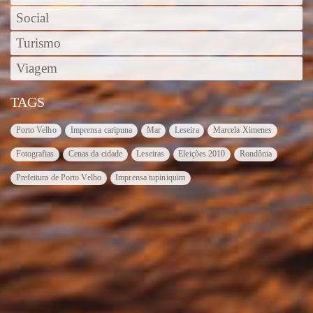
Social
Turismo
Viagem
TAGS
Porto Velho
Imprensa caripuna
Mar
Leseira
Marcela Ximenes
Fotografias
Cenas da cidade
Leseiras
Eleições 2010
Rondônia
Prefeitura de Porto Velho
Imprensa tupiniquim