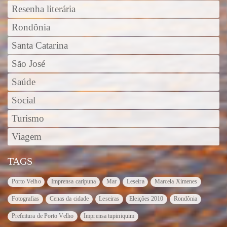
Resenha literária
Rondônia
Santa Catarina
São José
Saúde
Social
Turismo
Viagem
TAGS
Porto Velho
Imprensa caripuna
Mar
Leseira
Marcela Ximenes
Fotografias
Cenas da cidade
Leseiras
Eleições 2010
Rondônia
Prefeitura de Porto Velho
Imprensa tupiniquim