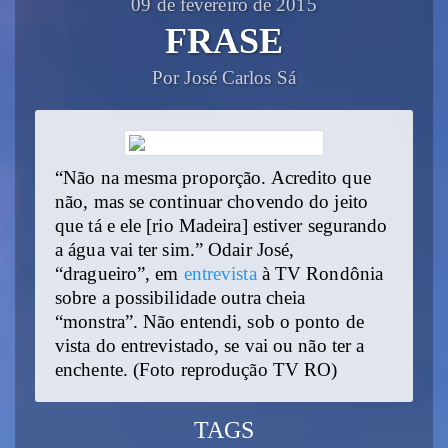
09 de fevereiro de 2015
FRASE
Por José Carlos Sá
“Não na mesma proporção. Acredito que
não, mas se continuar chovendo do jeito
que tá e ele [rio Madeira] estiver segurando
a água vai ter sim.” Odair José,
“dragueiro”, em
entrevista
à TV Rondônia
sobre a possibilidade outra cheia
“monstra”. Não entendi, sob o ponto de
vista do entrevistado, se vai ou não ter a
enchente. (Foto reprodução TV RO)
TAGS