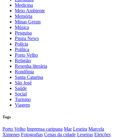
Medicina
Meio Ambiente
Memória
Minas Gerais
Música
Pesquisa
Pipira News
Polícia
Política
Porto Velho
Religião
Resenha literária
Rondônia
Santa Catarina
São José
Saúde
Social
Turismo
Viagem
Tags
Porto Velho
Imprensa caripuna
Mar
Leseira
Marcela
Ximenes
Fotografias
Cenas da cidade
Leseiras
Eleições