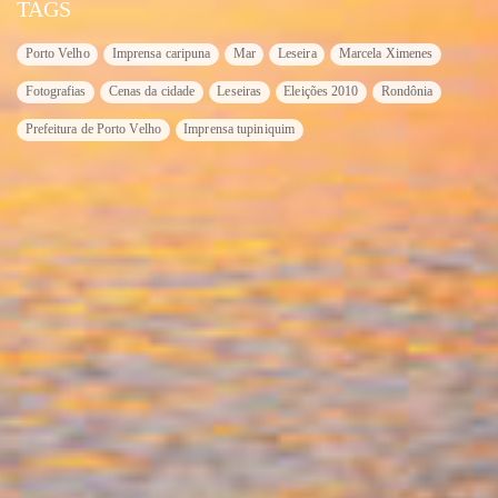
TAGS
Porto Velho
Imprensa caripuna
Mar
Leseira
Marcela Ximenes
Fotografias
Cenas da cidade
Leseiras
Eleições 2010
Rondônia
Prefeitura de Porto Velho
Imprensa tupiniquim