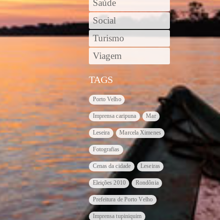
Saúde
Social
Turismo
Viagem
TAGS
Porto Velho
Imprensa caripuna
Mar
Leseira
Marcela Ximenes
Fotografias
Cenas da cidade
Leseiras
Eleições 2010
Rondônia
Prefeitura de Porto Velho
Imprensa tupiniquim