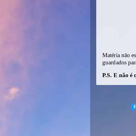
Matéria não e
guardados par
P.S. E não é 