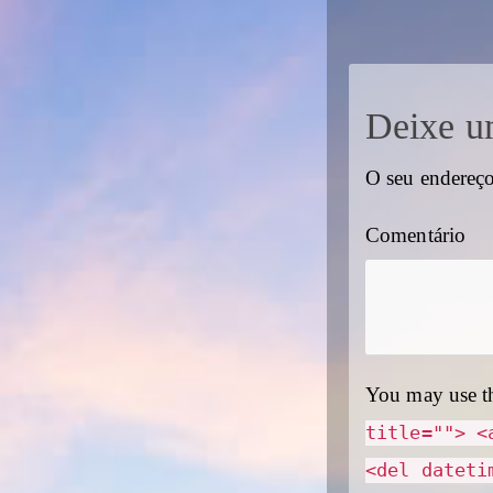
Deixe u
O seu endereço
Comentário
You may use t
title=""> <
<del dateti