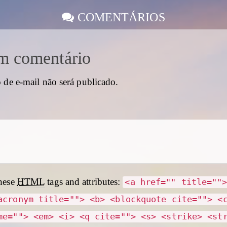
COMENTÁRIOS
m comentário
 de e-mail não será publicado.
hese
HTML
tags and attributes:
<a href="" title=""
acronym title=""> <b> <blockquote cite=""> <
me=""> <em> <i> <q cite=""> <s> <strike> <st