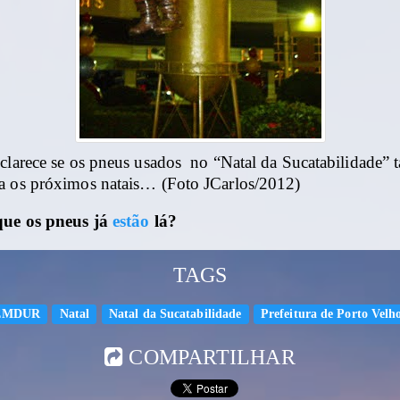
sclarece se os pneus usados no “Natal da Sucatabilidade”
a os próximos natais… (Foto JCarlos/2012)
que os pneus já
estão
lá?
TAGS
EMDUR
Natal
Natal da Sucatabilidade
Prefeitura de Porto Velh
COMPARTILHAR