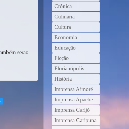
Crônica
Culinária
Cultura
Economia
Educação
 também serão
Ficção
Florianópolis
História
Imprensa Aimoré
Imprensa Apache
o
Imprensa Carijó
Imprensa Caripuna