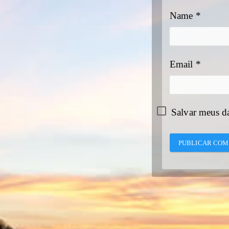
Name
*
Email
*
Salvar meus d