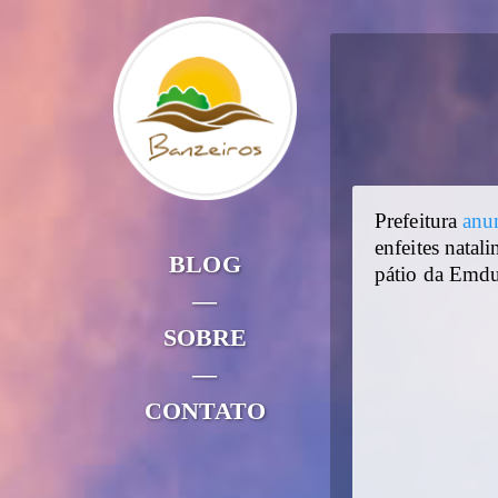
Prefeitura
anu
enfeites nata
BLOG
pátio da Emdu
—
SOBRE
—
CONTATO