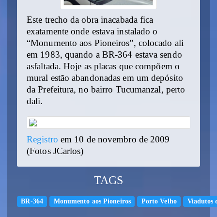
Este trecho da obra inacabada fica
exatamente onde estava instalado o
“Monumento aos Pioneiros”, colocado ali
em 1983, quando a BR-364 estava sendo
asfaltada. Hoje as placas que compõem o
mural estão abandonadas em um depósito
da Prefeitura, no bairro Tucumanzal, perto
dali.
Registro
em 10 de novembro de 2009
(Fotos JCarlos)
TAGS
BR-364
Monumento aos Pioneiros
Porto Velho
Viadutos 