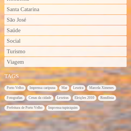
Santa Catarina
São José
Saúde
Social
Turismo
Viagem
TAGS
Porto Velho
Imprensa caripuna
Mar
Leseira
Marcela Ximenes
Fotografias
Cenas da cidade
Leseiras
Eleições 2010
Rondônia
Prefeitura de Porto Velho
Imprensa tupiniquim